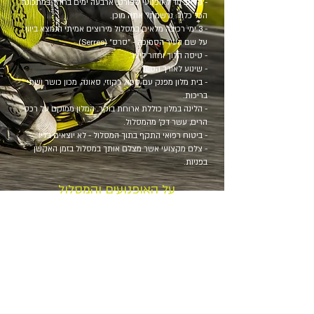
- קלאב מד לאופנועי ספורט: ארבעה ימים בחו"ל במתכונת
הכל כלול. נרשמת? אתה מוכן.
- 3 ימי רכיבה מלאים במסלול מירוצים אמיתי הנמצא ביוון
על שם העיר הסמוכה - "סרס" (Serres).
- טיסה הלוך וחזור ליעד.
- שינוע לאורך הטיול.
- בית מלון מפנק עם ספא, ג'קוזי, סאונה, מכון כושר ושתי
בריכות.
- הלינה במלון כוללת ארוחת בוקר. המלון ממוקם על רכס
הרים, עשר דק' מהמסלול.
- ביטוח רפואי התקף בתוך המסלול - לא יוצאים בלי!
- צלם מקצועי אשר מצלם אותך במסלול בזמן האקשן
בפניות.​
על האופנועים והמסלול
- אופנועי מירוץ אמיתיים: פיירינג מירוצים, משקל מופחת
ותחזוקה ברמה גבוהה.
- כל אופנוע מצויד בקוויק שיפטר (quick shifter)
ובמודד זמן הקפה (lap timer) לשיפור בביצועים.
- כל אופנוע מקבל צמיגי מירוץ ואספקת דלק מירוצים
(אוקטן 100) ללא הגבלה למהלך ימי הרכיבה.
- המסלול המוכר והמפורסם ביוון, עם מסעדה בתוכו,
מקלחות ומסלול קארטינג צמוד (בוא נראה אותך..)
- דמי מסלול כלולים: כל יום רכיבה מחולק לחמישה