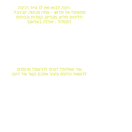
חדש!
רוצה לבוא ואין לך ציוד רכיבה
מתאים? אל תדאג - אתה מכוסה. יש הכל:
חליפות מירוץ, מגפיים, קסדות וכפפות
למסלול - יאללה באלאגן!
הרכיבה מיועדת לרוכבים מתחילים ומתקדמים כאחד, כל
אחד בקצב שלו. ההדרכה היא אישית ולפי התקדמות
הרוכב. הרכיבה מיועדת לכל סוגי הרשיונות והגילאים וכן
לכל בעלי רקע ברכיבה, מכל קשת הדו גלגלי.
עוד שאלות? רוצים להרשם? מוזמנים
להשאיר פרטים וניצור אתכם קשר עוד היום
צור קשר