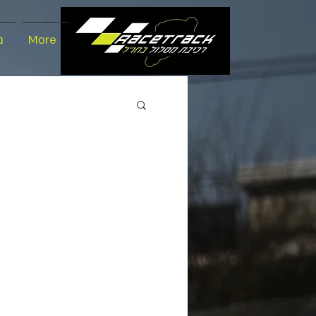
מ
More