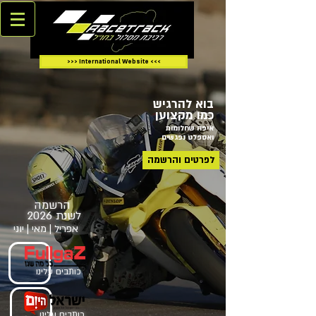
>>> International Website <<<
בוא להרגיש
כמו מקצוען
איפה שחלומות
ואספלט נפגשים
לפרטים והרשמה
הרשמה
לשנת 2026
אפריל | מאי | יוני
כותבים עלינו
כותבים עלינו