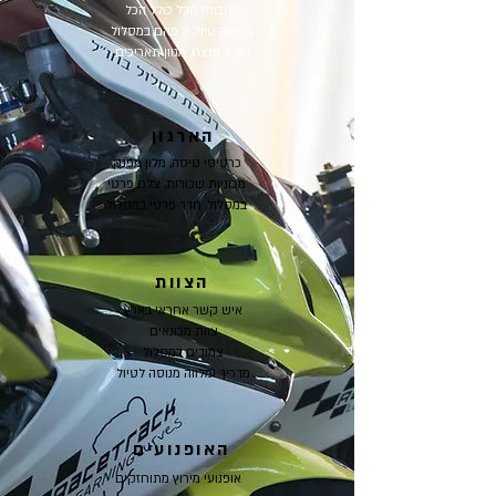
מתכונת הכל כולל הכל
4 ימים טיול, 3 מהם במסלול
מחיר מנצח, מגוון תאריכים
הארגון
כרטיסי טיסה, מלון מפנק,
מכוניות שכורות, צלם פרטי
במסלול, חדר פרטי במסלול
הצוות
איש קשר אחראי בארץ
צוות מכונאים
צמודים במסלול
מדריך ומלווה מנוסה לטיול
האופנועים
אופנועי מירוץ מתוחזקים