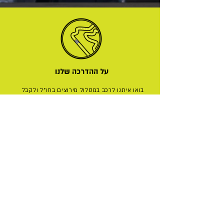
על ההדרכה שלנו
בואו איתנו לרכב במסלול מירוצים בחו"ל ולקבל
הדרכה ברורה ומקצועית בעברית
לפי תוכנית אימונים מסודרת.
במסגרת ימי
הקורס נפרוש בפניכם את יסודות הרכיבה הספורטיבית.
אנו רוכבים איתכם במסלול, מראים לכם קווי רכיבה,
נקודות בלימה והאצה ועוזרים לכם
לשחרר את היכולות האמיתיות שלכם על המסלול.
בין הרכיבות נשב על המחשב וננתח את הרכיבה שלכם
מתוך הסרטונים והתמונות השונים.
בנוסף נבצע תרגול מעברים בתנוחות הרכיבה באופן
סטטי על האופנועים ונעלה למסלול ליישם.
מה שתלמדו ב-3 ימים במסלול מירוצים לא לומדים
גם בשנה בכביש הציבורי.